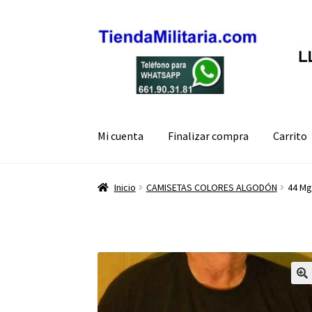
Ir
Ir
a
al
la
contenido
navegación
Mi cuenta
Finalizar compra
Carrito
Inicio
CAMISETAS COLORES ALGODÓN
44 Mg