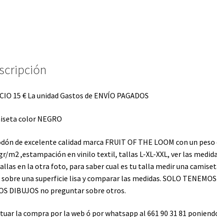
La
unidad
Gastos
de
ENVÍO
scripción
PAGADOS
cantidad
IO 15 € La unidad Gastos de ENVÍO PAGADOS
iseta color NEGRO
dón de excelente calidad marca FRUIT OF THE LOOM con un peso 
gr/m2 ,estampación en vinilo textil, tallas L-XL-XXL, ver las medid
tallas en la otra foto, para saber cual es tu talla medir una camise
 sobre una superficie lisa y comparar las medidas. SOLO TENEMOS
S DIBUJOS no preguntar sobre otros.
tuar la compra por la web ó por whatsapp al 661 90 31 81 poniend