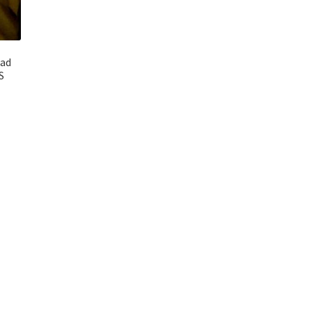
dad
S