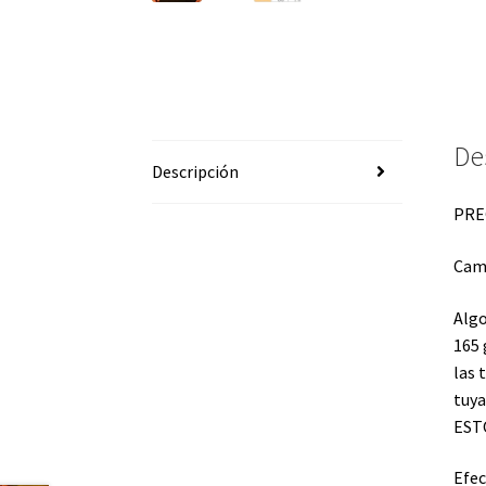
De
Descripción
PREC
Cam
Algo
165 
las 
tuya
ESTO
Efec