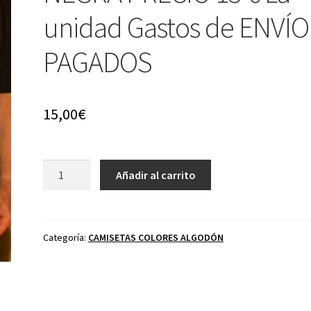
unidad Gastos de ENVÍO
PAGADOS
15,00
€
44
Añadir al carrito
Mg.
Smith
&
Wesson
Categoría:
CAMISETAS COLORES ALGODÓN
NEGRA
PRECIO
15
€