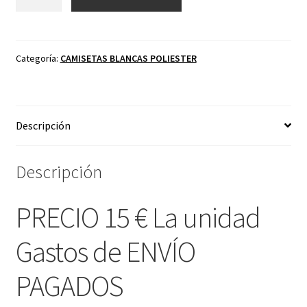
Campeon
Blanca
15
€
Categoría:
CAMISETAS BLANCAS POLIESTER
La
unidad
Gastos
Descripción
de
ENVÍO
PAGADOS
Descripción
cantidad
PRECIO 15 € La unidad
Gastos de ENVÍO
PAGADOS