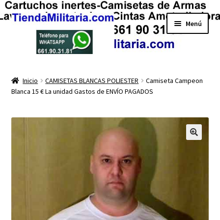
Ir
Ir
Menú
a
al
la
contenido
navegación
Mi cuenta
Inicio
CAMISETAS BLANCAS POLIESTER
Camiseta Campeon
Blanca 15 € La unidad Gastos de ENVÍO PAGADOS
Finalizar compra
Carrito
Tienda