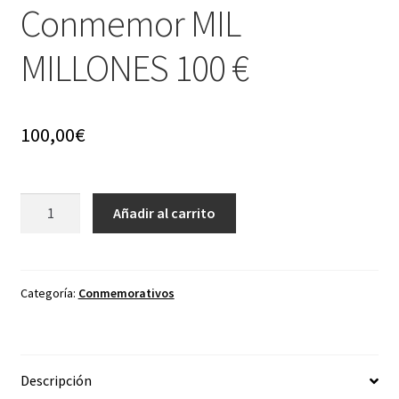
Conmemor MIL
MILLONES 100 €
100,00
€
Conmemor
Añadir al carrito
MIL
MILLONES
100
€
Categoría:
Conmemorativos
cantidad
Descripción