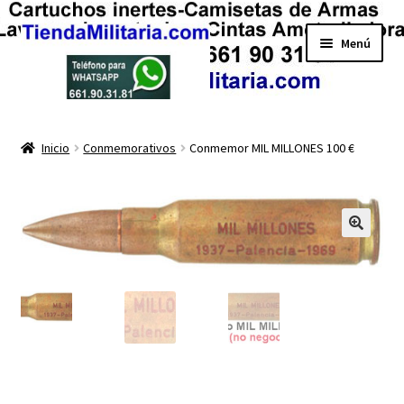
Ir
Ir
Menú
a
al
la
contenido
navegación
Mi cuenta
Inicio
Conmemorativos
Conmemor MIL MILLONES 100 €
Finalizar compra
Carrito
Tienda