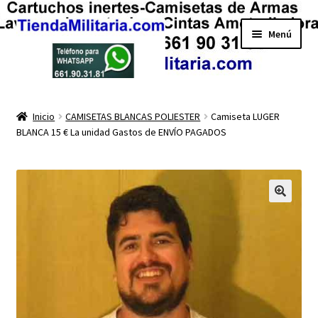
Ir
Ir
Menú
a
al
la
contenido
navegación
Mi cuenta
Inicio
CAMISETAS BLANCAS POLIESTER
Camiseta LUGER
BLANCA 15 € La unidad Gastos de ENVÍO PAGADOS
Finalizar compra
Carrito
Tienda