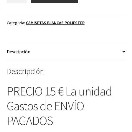
LUGER
BLANCA
15
€
Categoría:
CAMISETAS BLANCAS POLIESTER
La
unidad
Gastos
Descripción
de
ENVÍO
PAGADOS
Descripción
cantidad
PRECIO 15 € La unidad
Gastos de ENVÍO
PAGADOS